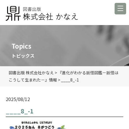
Topics
トピックス
図書出版 株式会社かなえ
>
『進化がわかる妖怪図鑑－妖怪は
こうして生まれた－』情報
>
____8_-1
2025/08/12
____8_-1