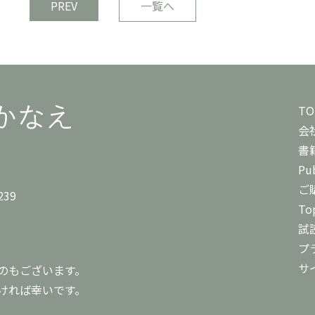
PREV
一覧へ
TO
会
書
Pub
ご
239
To
試
プ
サ
のもございます。
ければ幸いです。