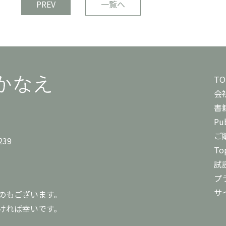
PREV
一覧へ
TO
会
書
Pub
ご
239
To
試
プ
サ
のもございます。
ければ幸いです。