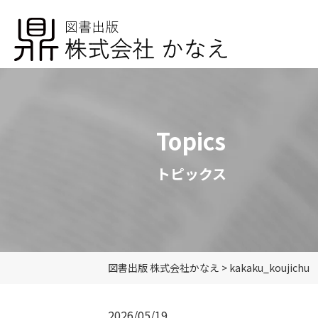
Topics
トピックス
図書出版 株式会社かなえ
>
kakaku_koujichu
2026/05/19