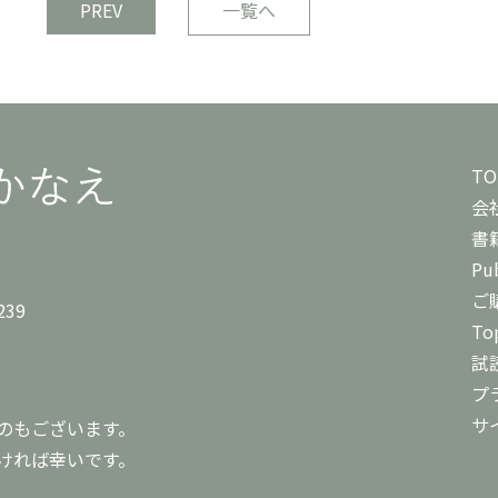
PREV
一覧へ
TO
会
書
Pub
ご
239
To
試
プ
サ
のもございます。
ければ幸いです。