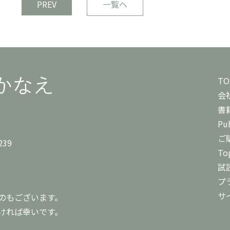
PREV
一覧へ
TO
会
書
Pub
ご
239
To
試
プ
サ
のもございます。
ければ幸いです。